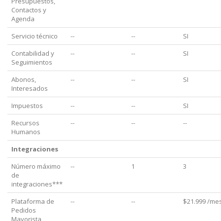
Presupuestos,
Contactos y
Agenda
Servicio técnico
--
--
SI
Contabilidad y
--
--
SI
Seguimientos
Abonos,
--
--
SI
Interesados
Impuestos
--
--
SI
Recursos
--
--
--
Humanos
Integraciones
Número máximo
--
1
3
de
integraciones***
Plataforma de
--
--
$21.999 /me
Pedidos
Mayorista