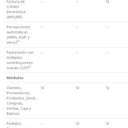
Factura de
--
--
SI
Crédito
Electrónica
(MiPyME)
Percepciones
--
--
--
automáticas
(ARBA, AGIP y
P1
otros)
Facturación con
--
--
--
múltiples
contribuyentes
F1
(varias CUIT)
Módulos
Clientes,
SI
SI
SI
Proveedores,
Productos, Stock,
Compras,
Ventas, Caja y
Bancos
Pedidos,
--
SI
SI