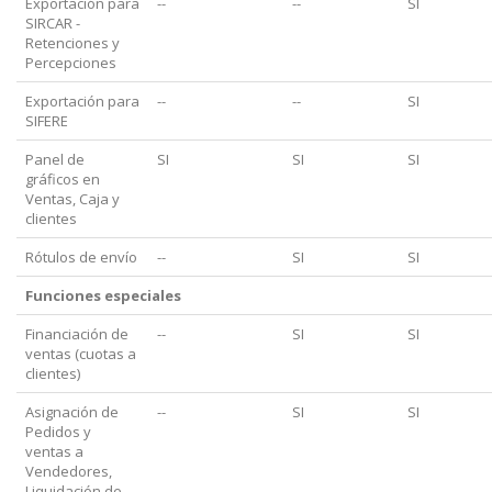
Exportación para
--
--
SI
SIRCAR -
Retenciones y
Percepciones
Exportación para
--
--
SI
SIFERE
Panel de
SI
SI
SI
gráficos en
Ventas, Caja y
clientes
Rótulos de envío
--
SI
SI
Funciones especiales
Financiación de
--
SI
SI
ventas (cuotas a
clientes)
Asignación de
--
SI
SI
Pedidos y
ventas a
Vendedores,
Liquidación de