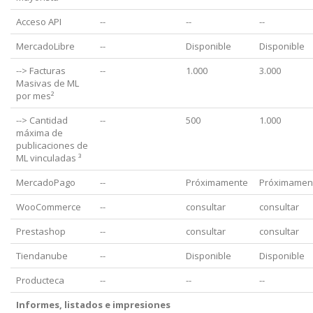
Acceso API
--
--
--
MercadoLibre
--
Disponible
Disponible
--> Facturas
--
1.000
3.000
Masivas de ML
por mes²
--> Cantidad
--
500
1.000
máxima de
publicaciones de
ML vinculadas ³
MercadoPago
--
Próximamente
Próximamen
WooCommerce
--
consultar
consultar
Prestashop
--
consultar
consultar
Tiendanube
--
Disponible
Disponible
Producteca
--
--
--
Informes, listados e impresiones