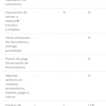
comisiones
Exportación de
--
SI
SI
ventas a
Holistor®
Estudios
Contables
Venta anticipada
--
--
SI
de mercadería y
entrega
posdatada
Planes de pago
--
--
SI
(financiación de
Proveedores)
Adjuntar
--
--
SI
archivos en
compras,
proveedores,
clientes, pagos y
cobros
Espacio de
--
--
1 Gb