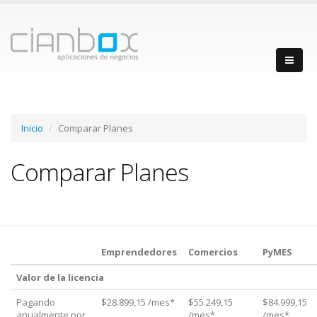
Inicio
Comparar Planes
Comparar Planes
Emprendedores
Comercios
PyMES
Valor de la licencia
Pagando
$28.899,15 /mes*
$55.249,15
$84.999,15
anualmente por
/mes*
/mes*