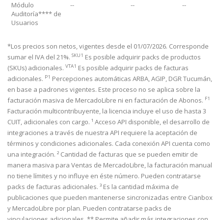
Módulo
--
--
--
Auditoría**** de
Usuarios
*Los precios son netos, vigentes desde el 01/07/2026. Corresponde
SKU1
sumar el IVA del 21%.
Es posible adquirir packs de productos
VTA1
(SKUs) adicionales.
Es posible adquirir packs de facturas
P1
adicionales.
Percepciones automáticas ARBA, AGIP, DGR Tucumán,
en base a padrones vigentes. Este proceso no se aplica sobre la
F1
facturación masiva de MercadoLibre ni en facturación de Abonos.
Facturación multicontribuyente, la licencia incluye el uso de hasta 3
CUIT, adicionales con cargo. ¹ Acceso API disponible, el desarrollo de
integraciones a través de nuestra API requiere la aceptación de
términos y condiciones adicionales. Cada conexión API cuenta como
una integración. ² Cantidad de facturas que se pueden emitir de
manera masiva para Ventas de MercadoLibre, la facturación manual
no tiene límites y no influye en éste número. Pueden contratarse
packs de facturas adicionales. ³ Es la cantidad máxima de
publicaciones que pueden mantenerse sincronizadas entre Cianbox
y MercadoLibre por plan. Pueden contratarse packs de
vinculaciones adicionales. ** Permite añadir más integraciones con