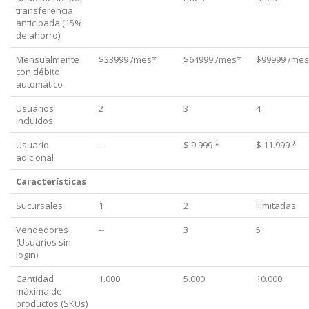
transferencia
anticipada (15%
de ahorro)
Mensualmente
$33999 /mes*
$64999 /mes*
$99999 /mes
con débito
automático
Usuarios
2
3
4
Incluidos
Usuario
--
$ 9.999 *
$ 11.999 *
adicional
Características
Sucursales
1
2
Ilimitadas
Vendedores
--
3
5
(Usuarios sin
login)
Cantidad
1.000
5.000
10.000
máxima de
productos (SKUs)