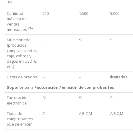
SKU1
Cantidad
250
1.500
5.000
máxima de
ventas
VTA1
mensuales
Multimoneda
--
SI
SI
(productos,
compras, ventas,
caja, cobros y
pagos en USD, €,
etc.)
Listas de precios
--
--
Ilimitadas
Soporte para Facturación / emisión de comprobantes
Facturación
SI
SI
SI
electrónica
Tipos de
C
A,B,C,M
A,B,C,M
comprobantes
que se emiten