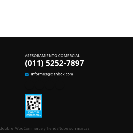
ASESORAMIENTO COMERCIAL
(011) 5252-7897
informes@cianbox.com
rcadoLibre, WooCommerce y TiendaNube son marcas