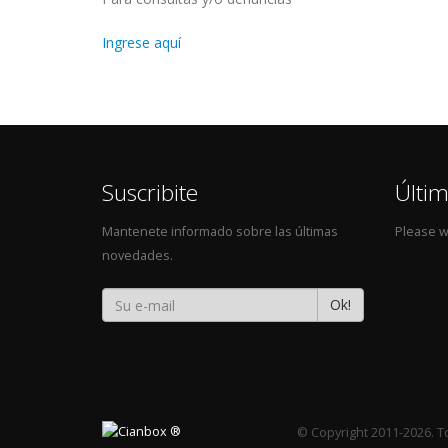
Ingrese aquí
Suscribite
Últi
Mantenete informado sobre las últimas
Please wa
novedades.
Ok!
© Copyright 2011-2026. 